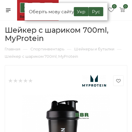
0
0
Оберіть мову сайту
Укр
Рус
Шейкер с шариком 700ml,
MyProtein
—
—
—
Главная
Спортинвентарь
Шейкеры и бутылки
Шейкер с шариком 700ml, MyProtein