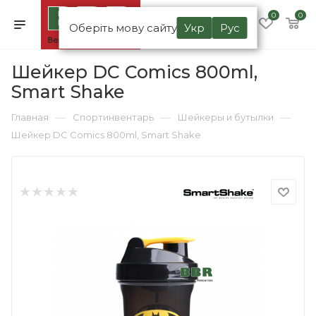
0
0
Оберіть мову сайту
Укр
Рус
Шейкер DC Comics 800ml,
Smart Shake
—
—
—
Главная
Спортинвентарь
Шейкеры и бутылки
Шейкер DC Comics 800ml, Smart Shake