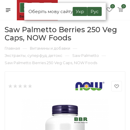
0
0
Оберіть мову сайту
Укр
Рус
Saw Palmetto Berries 250 Veg
Caps, NOW Foods
—
—
Главная
Витамины и добавки
—
—
Экстракты, суперфуд, детокс
Saw Palmetto
Saw Palmetto Berries 250 Veg Caps, NOW Foods