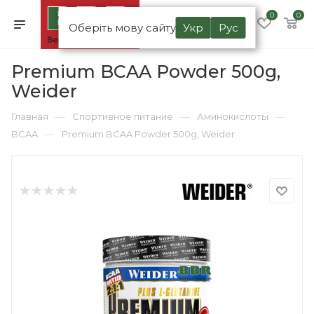
0
0
Оберіть мову сайту
Укр
Рус
Premium BCAA Powder 500g,
Weider
—
—
—
Главная
Спортивное питание
Аминокислоты
—
BCAA
Premium BCAA Powder 500g, Weider