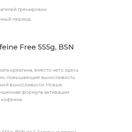
зателей тренировки
очный период
feine Free 555g, BSN
та креатина, вместо него здесь
нин, повышающий выносливость.
ьной выносливости. Новые
учшенная формула активации
 кофеина.
e 555g, BSN по 1-2 мерные ложки