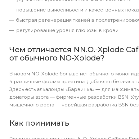
повышение выносливости и качественных пока
быстрая регенерация тканей в послетрениров
регулирование уровня глюкозы в крови
Чем отличается NN.O.-Xplode Caf
от обычного NO-Xplode?
В новом NO-Xplode больше нет обычного моногидра
4 различные формы креатина. Добавлен бета-ала
Здесь есть алкалоиды «Барвинка» — для максимал
донаторы азота — фирменные разработки BSN. Ул
мышечного роста — новейшая разработка BSN без
Как принимать
Рекомендуется принимать N.O.-Xplode Caffeine Fre