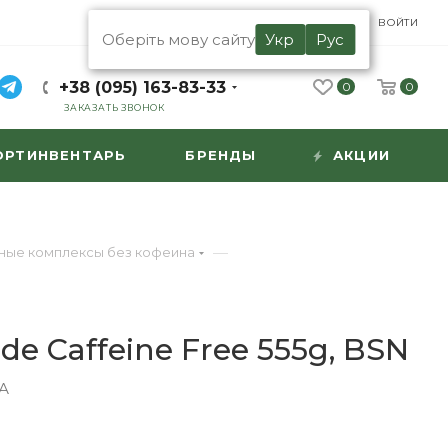
UA
RU
ВОЙТИ
Оберіть мову сайту
Укр
Рус
+38 (095) 163-83-33
0
0
ЗАКАЗАТЬ ЗВОНОК
ОРТИНВЕНТАРЬ
БРЕНДЫ
АКЦИИ
—
ые комплексы без кофеина
ode Caffeine Free 555g, BSN
А