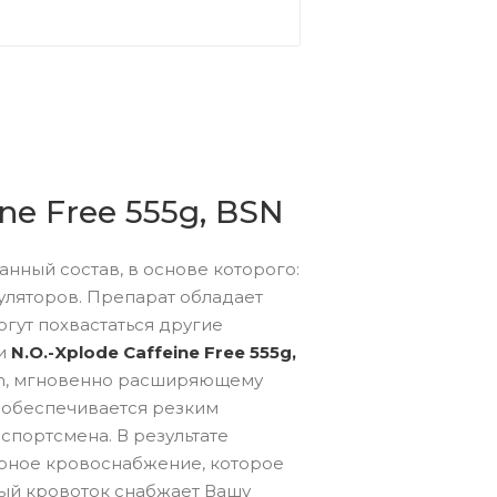
ne Free 555g, BSN
нный состав, в основе которого:
муляторов. Препарат обладает
гут похвастаться другие
ми
N.O.-Xplode Caffeine Free 555g,
on, мгновенно расширяющему
 обеспечивается резким
спортсмена. В результате
рное кровоснабжение, которое
ый кровоток снабжает Вашу