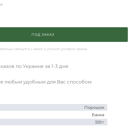
ы
ПОД ЗАКАЗ
ельно свяжутся с вами и уточнят условия заказа
азов по Украине за 1-3 дня
 любым удобным для Вас способом
Порошок
Банка
555 г