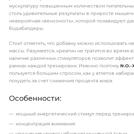
мускулатуру повышенным количеством питательных
столь удивительные результаты в приросте мышечн
невероятная «венозность», которой позавидуют 
бодибилдеры.
Стоит отметить, что добавку можно использовать 
массы. Разумеется, креатин не тратится во время
наличие различных стимуляторов позволит эффект
рамках каждой тренировки. Именно поэтому
N.O.-
пользуется большим спросом, как у атлетов набирающ
похудеть за счет снижения процента жира.
Особенности:
мощный энергетический стимул перед тренир
концентрация внимания
улучшение кровоснабжения мышечной ткани