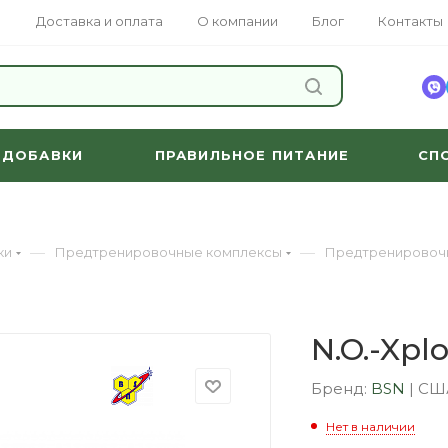
Доставка и оплата
О компании
Блог
Контакты
НАЙТИ
 ДОБАВКИ
ПРАВИЛЬНОЕ ПИТАНИЕ
СП
—
—
ки
Предтренировочные комплексы
Предтренировочн
N.O.-Xpl
Бренд:
BSN
|
СШ
Нет в наличии