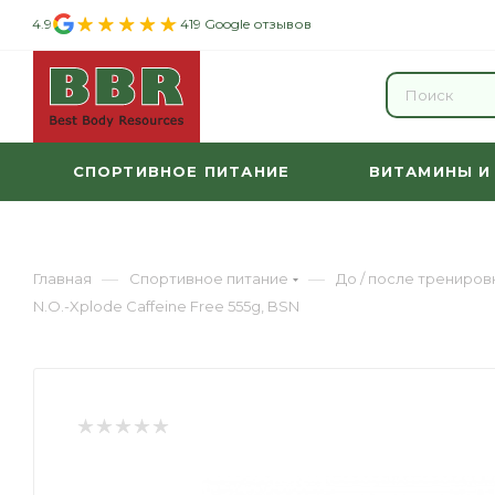
4.9
419 Google отзывов
СПОРТИВНОЕ ПИТАНИЕ
ВИТАМИНЫ И
—
—
Главная
Спортивное питание
До / после трениров
N.O.-Xplode Caffeine Free 555g, BSN