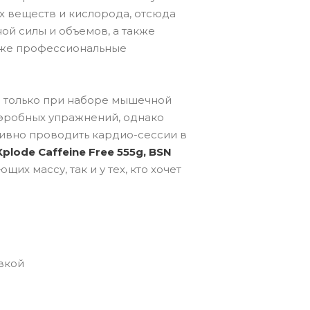
 веществ и кислорода, отсюда
ой силы и объемов, а также
даже профессиональные
не только при наборе мышечной
 аэробных упражнений, однако
ивно проводить кардио-сессии в
Xplode Caffeine Free 555g, BSN
их массу, так и у тех, кто хочет
овкой