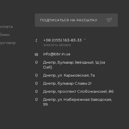
ПОДПИСАТЬСЯ НА РАССЫЛКУ
оплата
обмен
+38 (095) 163-83-33
договор
ЗАКАЗАТЬ ЗВОНОК
info@bbr.in.ua
Днепр, Бульвар Звёздный, 1д (за
Dafi)
Днепр, ул. Харьковская, 7а
Днепр, бульвар Славы 2г
Днепр, проспект Слобожанский, 86
Днепр, ул. Набережная Заводская,
99