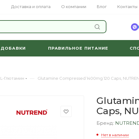
Доставка и оплата
О компании
Блог
Контакты
НАЙТИ
 ДОБАВКИ
ПРАВИЛЬНОЕ ПИТАНИЕ
СП
—
L-Глютамин
Glutamine Compressed 1400mg 120 Caps, NUTRE
Glutami
Caps, N
Бренд:
NUTREN
Нет в наличии