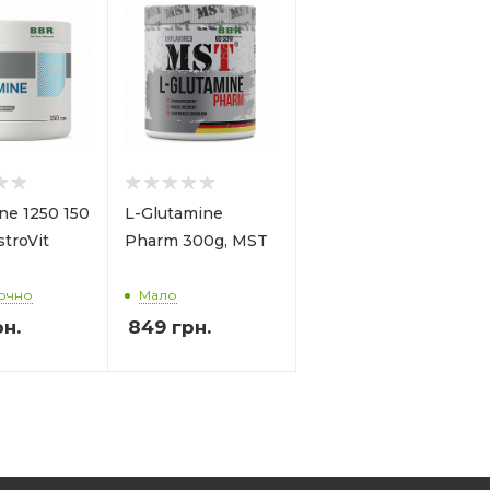
ne 1250 150
L-Glutamine
stroVit
Pharm 300g, MST
очно
Мало
н.
849
грн.