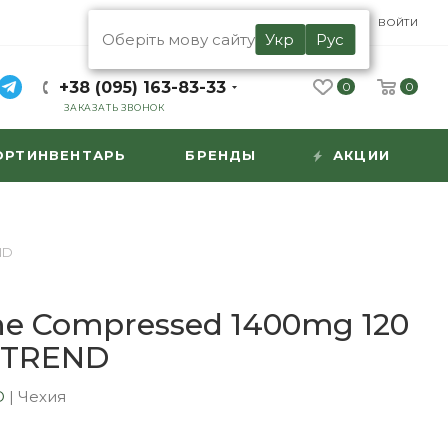
UA
RU
ВОЙТИ
Оберіть мову сайту
Укр
Рус
+38 (095) 163-83-33
0
0
ЗАКАЗАТЬ ЗВОНОК
ОРТИНВЕНТАРЬ
БРЕНДЫ
АКЦИИ
ND
ne Compressed 1400mg 120
UTREND
D
|
Чехия