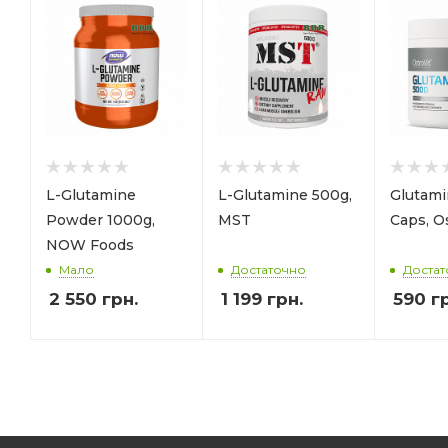
L-Glutamine
L-Glutamine 500g,
Glutami
Powder 1000g,
MST
Caps, O
NOW Foods
Мало
Достаточно
Достат
2 550
грн.
1 199
грн.
590
гр