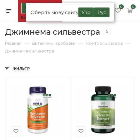
0
0
Оберіть мову сайту
Укр
Рус
Джимнема сильвестра
5
—
—
—
Главная
Витамины и добавки
Контроль сахара
Джимнема сильвестра
ФИЛЬТР