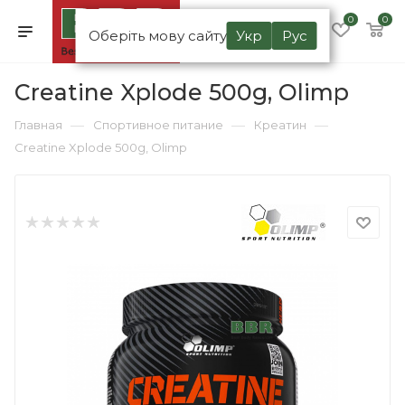
0
0
Оберіть мову сайту
Укр
Рус
Creatine Xplode 500g, Olimp
—
—
—
Главная
Спортивное питание
Креатин
Creatine Xplode 500g, Olimp