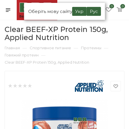
0
0
Оберіть мову сайту
Укр
Рус
Clear BEEF-XP Protein 150g,
Applied Nutrition
—
—
—
Главная
Спортивное питание
Протеины
—
Говяжий протеин
Clear BEEF-XP Protein 150g, Applied Nutrition