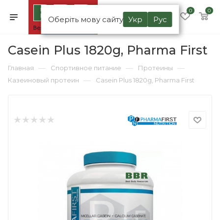
0
0
Оберіть мову сайту
Укр
Рус
Casein Plus 1820g, Pharma First
—
—
—
Главная
Спортивное питание
Протеины
—
Казеиновый протеин
Casein Plus 1820g, Pharma First