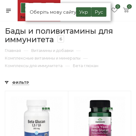
0
0
Оберіть мову сайту
Укр
Рус
Бады и поливитамины для
иммунитета
6
—
—
Главная
Витамины и добавки
—
Комплексные витамины и минералы
—
Комплексы для иммунитета
Бета глюкан
ФИЛЬТР