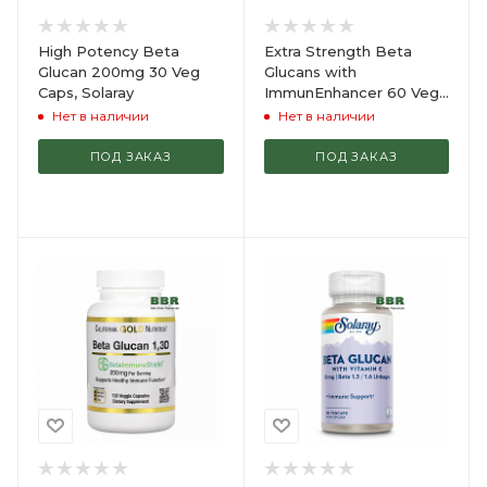
High Potency Beta
Extra Strength Beta
Glucan 200mg 30 Veg
Glucans with
Caps, Solaray
ImmunEnhancer 60 Veg
Caps, NOW Foods
Нет в наличии
Нет в наличии
ПОД ЗАКАЗ
ПОД ЗАКАЗ