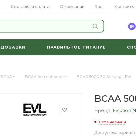
Доставка и оплата
О компании
Блог
Контакты
НАЙТИ
 ДОБАВКИ
ПРАВИЛЬНОЕ ПИТАНИЕ
СП
—
—
BCAA
BCAA без добавок
BCAA 5000 30 Servings, EVL
BCAA 500
Бренд:
Evlution N
Нет в наличии
Доступные вариант