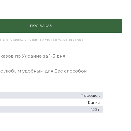
ПОД ЗАКАЗ
ельно свяжутся с вами и уточнят условия заказа
азов по Украине за 1-3 дня
 любым удобным для Вас способом
Порошок
Банка
150 г