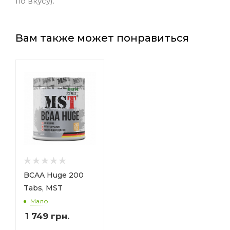
по вкусу).
Вам также может понравиться
BCAA Huge 200
Tabs, MST
Мало
1 749
грн.