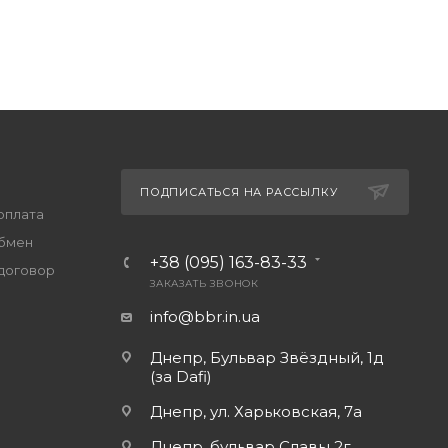
ПОДПИСАТЬСЯ НА РАССЫЛКУ
оплата
обмен
+38 (095) 163-83-33
договор
ЗАКАЗАТЬ ЗВОНОК
info@bbr.in.ua
Днепр, Бульвар Звёздный, 1д
(за Dafi)
Днепр, ул. Харьковская, 7а
Днепр, бульвар Славы 2г