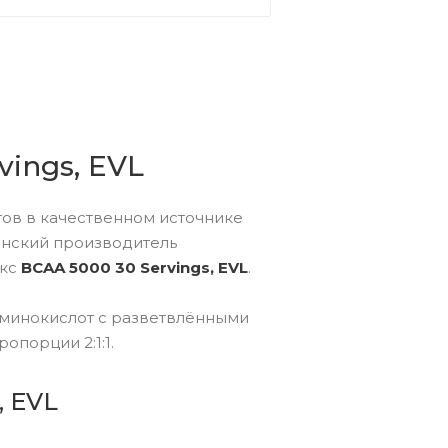
ings, EVL
ов в качественном источнике
анский производитель
екс
BCAA 5000 30 Servings, EVL
.
аминокислот с разветвлёнными
опорции 2:1:1.
, EVL