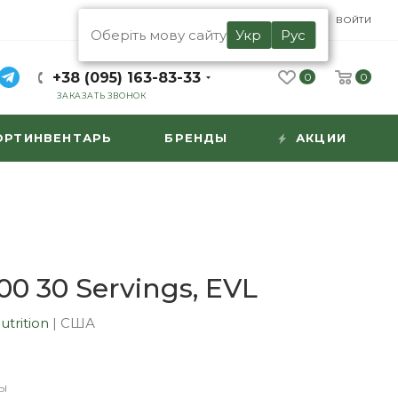
UA
RU
ВОЙТИ
Оберіть мову сайту
Укр
Рус
+38 (095) 163-83-33
0
0
ЗАКАЗАТЬ ЗВОНОК
ОРТИНВЕНТАРЬ
БРЕНДЫ
АКЦИИ
0 30 Servings, EVL
utrition
|
США
ы