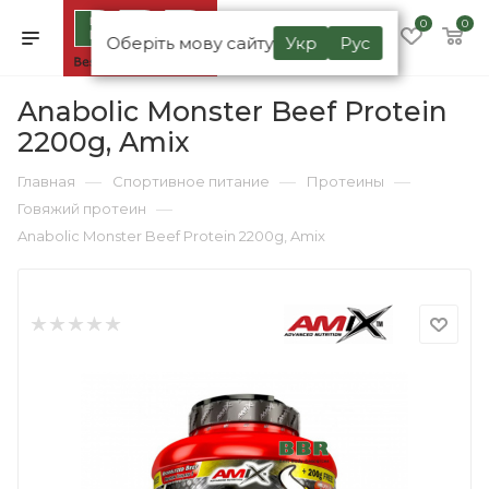
0
0
Оберіть мову сайту
Укр
Рус
Anabolic Monster Beef Protein
2200g, Amix
—
—
—
Главная
Спортивное питание
Протеины
—
Говяжий протеин
Anabolic Monster Beef Protein 2200g, Amix