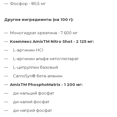
Фосфор - 80,5 мг
Другие ингредиенты (на 100 г):
Моногидрат креатина - 7 600 мг
Комплекс AmixTM Nitro Shot - 2 125 мг:
L-аргинин HCl
L-аргинин альфа-кетоглютарат
L-цитруллин базовый
CarnoSyn® бета-аланин
AmixTM PhosphoMatrix - 1 200 мг:
ди-кальций фосфат
ди-калий фосфат
ди-натрий фосфат