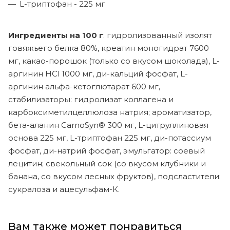
L-триптофан - 225 мг
Ингредиенты на 100 г
: гидролизованный изолят
говяжьего белка 80%, креатин моногидрат 7600
мг, какао-порошок (только со вкусом шоколада), L-
аргинин HCl 1000 мг, ди-кальций фосфат, L-
аргинин альфа-кетоглютарат 600 мг,
стабилизаторы: гидролизат коллагена и
карбоксиметилцеллюлоза натрия; ароматизатор,
бета-аланин CarnoSyn® 300 мг, L-цитруллиновая
основа 225 мг, L-триптофан 225 мг, ди-потассиум
фосфат, ди-натрий фосфат, эмульгатор: соевый
лецитин; свекольный сок (со вкусом клубники и
банана, со вкусом лесных фруктов), подсластители:
сукралоза и ацесульфам-К.
Вам также может понравиться